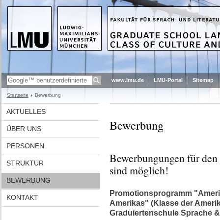
www.lmu.de
LMU-Portal
Sitemap
Startseite
Bewerbung
AKTUELLES
Bewerbung
ÜBER UNS
PERSONEN
Bewerbungungen für den 
STRUKTUR
sind möglich!
BEWERBUNG
Promotionsprogramm "Amerik
KONTAKT
Amerikas" (Klasse der Ameri
Graduiertenschule Sprache &