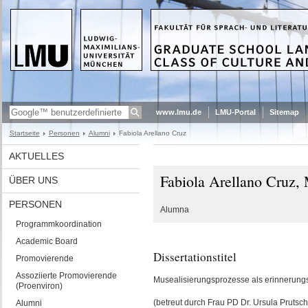
www.lmu.de
LMU-Portal
Sitemap
Startseite
Personen
Alumni
Fabiola Arellano Cruz
AKTUELLES
Fabiola Arellano Cruz,
ÜBER UNS
PERSONEN
Alumna
Programmkoordination
Academic Board
Dissertationstitel
Promovierende
Assoziierte Promovierende
Musealisierungsprozesse als erinnerungs
(Proenviron)
(betreut durch Frau PD Dr. Ursula Prutsch
Alumni