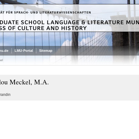
mu.de
LMU-Portal
Sitemap
el
ou Meckel, M.A.
randin