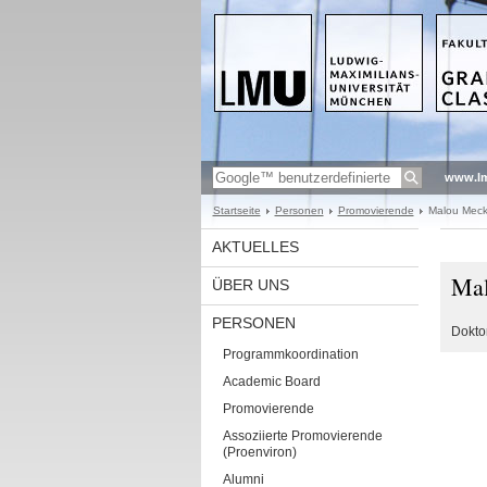
www.l
Startseite
Personen
Promovierende
Malou Meck
AKTUELLES
Mal
ÜBER UNS
PERSONEN
Dokto
Programmkoordination
Academic Board
Promovierende
Assoziierte Promovierende
(Proenviron)
Alumni