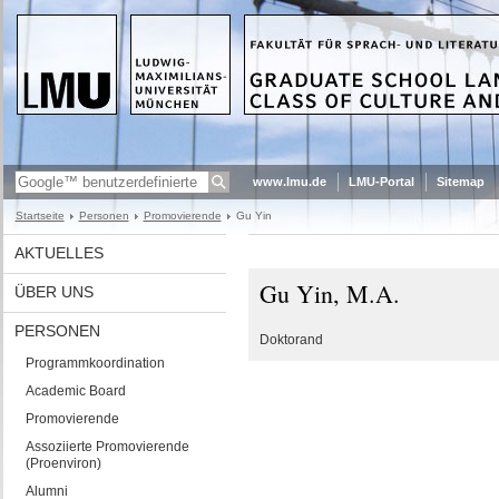
www.lmu.de
LMU-Portal
Sitemap
Startseite
Personen
Promovierende
Gu Yin
AKTUELLES
Gu Yin, M.A.
ÜBER UNS
PERSONEN
Doktorand
Programmkoordination
Academic Board
Promovierende
Assoziierte Promovierende
(Proenviron)
Alumni