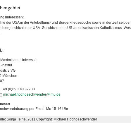
bengebiet
ngsinteressen:
hte der USA in der Antebellums- und Bürgerkriegsepoche sowie in der Zeit seit de
chtergeschichte der USA. Geschichte des US-amerikanischen Katholizismus. Weste
.
kt
Maximilians-Universität
Institut
gstr. 3 VG
9 München
07
+49 (0)89 2180-2738
michael.hochgeschwender@lmu.de
tunde:
rminvereinbarung per Email: Mo 15-16 Uhr
elle: Sonja Teine, 2011 Copyright: Michael Hochgeschwender