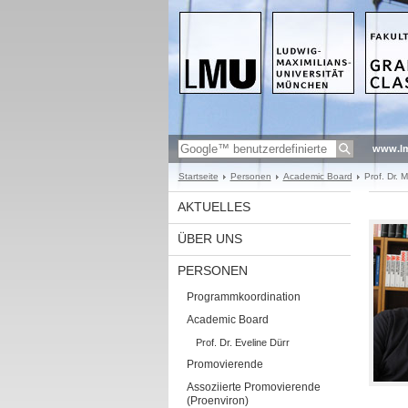
www.l
Startseite
Personen
Academic Board
Prof. Dr.
AKTUELLES
ÜBER UNS
PERSONEN
Programmkoordination
Academic Board
Prof. Dr. Eveline Dürr
Promovierende
Assoziierte Promovierende
(Proenviron)